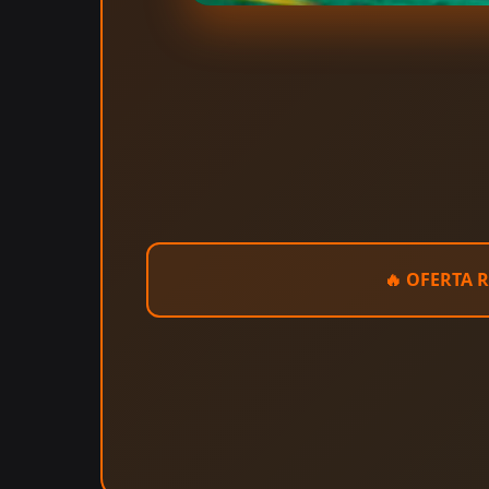
🔥
OFERTA 