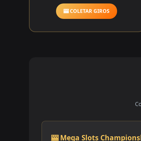
🎰 COLETAR GIROS
Co
🎰 Mega Slots Champions