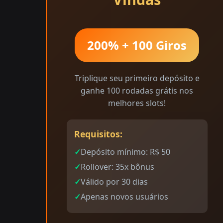
200% + 100 Giros
Triplique seu primeiro depósito e
ganhe 100 rodadas grátis nos
melhores slots!
Requisitos:
Depósito mínimo: R$ 50
Rollover: 35x bônus
Válido por 30 dias
Apenas novos usuários