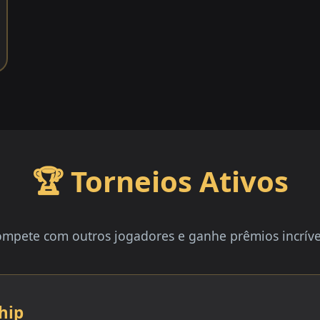
🏆 Torneios Ativos
mpete com outros jogadores e ganhe prêmios incríve
hip