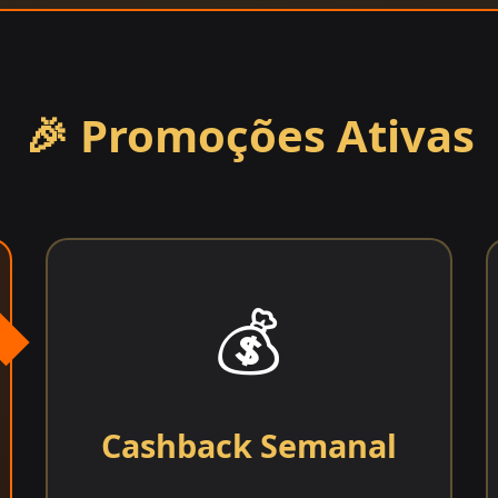
🎉 Promoções Ativas
💰
Cashback Semanal