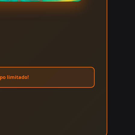
po limitado!