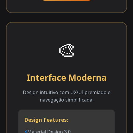
🎨
Interface Moderna
Design intuitivo com UX/UI premiado e
navegação simplificada.
Design Features:
Material Design 3.0