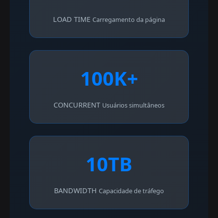
LOAD TIME
Carregamento da página
100K+
CONCURRENT
Usuários simultâneos
10TB
BANDWIDTH
Capacidade de tráfego