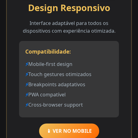
Design Responsivo
Interface adaptável para todos os
dispositivos com experiência otimizada.
Compatibilidade:
Mobile-first design
Touch gestures otimizados
Breakpoints adaptativos
PWA compatível
Cross-browser support
📱 VER NO MOBILE