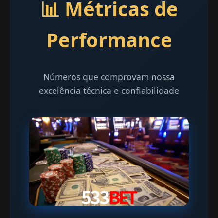
📊 Métricas de
Performance
Números que comprovam nossa
excelência técnica e confiabilidade