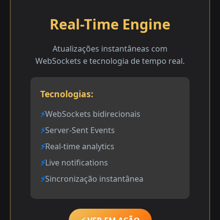
Real-Time Engine
Atualizações instantâneas com
WebSockets e tecnologia de tempo real.
Tecnologias:
WebSockets bidirecionais
Server-Sent Events
Real-time analytics
Live notifications
Sincronização instantânea