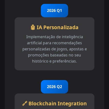
2026 Q1
🤖 IA Personalizada
Implementação de inteligência
artificial para recomendações
personalizadas de jogos, apostas e
promoções baseadas no seu
histórico e preferências.
2026 Q2
🔗 Blockchain Integration