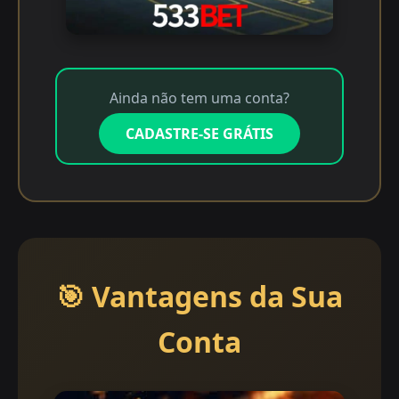
Ainda não tem uma conta?
CADASTRE-SE GRÁTIS
🎯 Vantagens da Sua
Conta