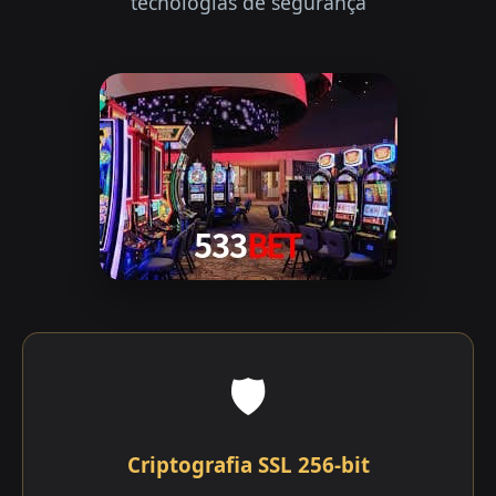
tecnologias de segurança
🛡️
Criptografia SSL 256-bit