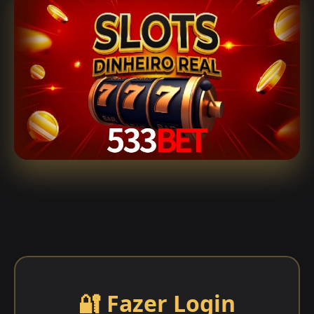
🔐 Fazer Login