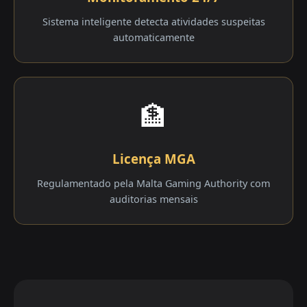
Sistema inteligente detecta atividades suspeitas
automaticamente
🏦
Licença MGA
Regulamentado pela Malta Gaming Authority com
auditorias mensais