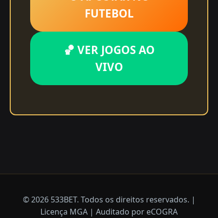
FUTEBOL
🏀 VER JOGOS AO
VIVO
© 2026 533BET. Todos os direitos reservados. |
Licença MGA | Auditado por eCOGRA