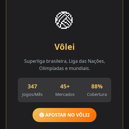
🏐
Vôlei
Superliga brasileira, Liga das Nações,
Olimpíadas e mundiais.
347
45+
88%
Jogos/Mês
Mercados
Cobertura
🏐 APOSTAR NO VÔLEI