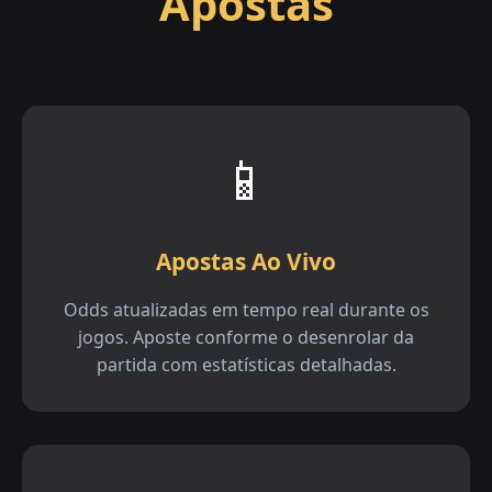
Apostas
📱
Apostas Ao Vivo
Odds atualizadas em tempo real durante os
jogos. Aposte conforme o desenrolar da
partida com estatísticas detalhadas.