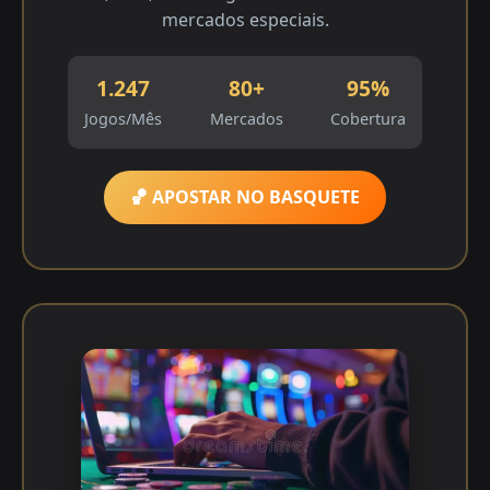
mercados especiais.
1.247
80+
95%
Jogos/Mês
Mercados
Cobertura
🏀 APOSTAR NO BASQUETE