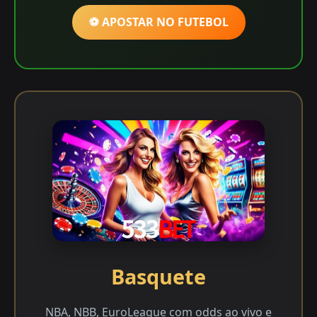
⚽ APOSTAR NO FUTEBOL
Basquete
NBA, NBB, EuroLeague com odds ao vivo e