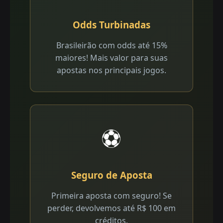
Odds Turbinadas
Brasileirão com odds até 15%
maiores! Mais valor para suas
apostas nos principais jogos.
⚽
Seguro de Aposta
Primeira aposta com seguro! Se
perder, devolvemos até R$ 100 em
créditos.