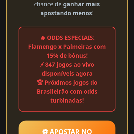
chance de
ganhar mais
apostando menos
!
🔥 ODDS ESPECIAIS:
Flamengo x Palmeiras com
15% de bônus!
⚡ 847 jogos ao vivo
disponíveis agora
🏆 Próximos jogos do
Brasileirão com odds
turbinadas!
⚽ APOSTAR NO