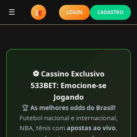
☰
LOGIN
CADASTRO
⚽ Cassino Exclusivo
533BET: Emocione-se
Jogando
🏆
As melhores odds do Brasil!
Futebol nacional e internacional,
NBA, tênis com
apostas ao vivo
,