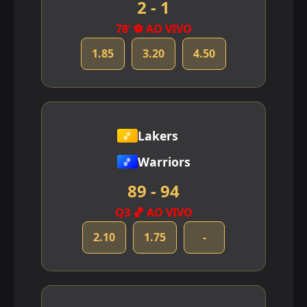
2 - 1
78' ⚽ AO VIVO
1.85
3.20
4.50
Lakers
🏀
Warriors
🏀
89 - 94
Q3 🏀 AO VIVO
2.10
1.75
-