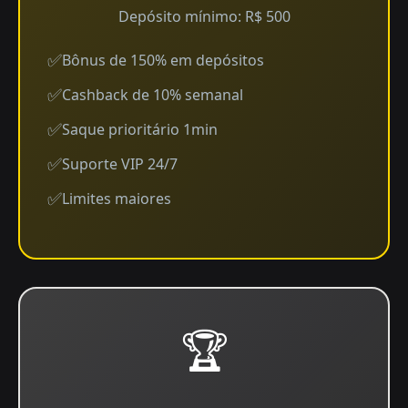
Depósito mínimo: R$ 500
Bônus de 150% em depósitos
Cashback de 10% semanal
Saque prioritário 1min
Suporte VIP 24/7
Limites maiores
🏆