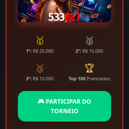
🥇
🥈
1º:
R$ 25.000
2º:
R$ 15.000
🥉
🏆
3º:
R$ 10.000
Top 100
Premiados
🎮 PARTICIPAR DO
TORNEIO