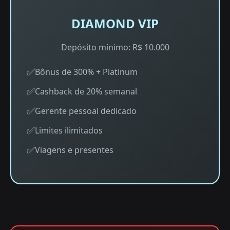
DIAMOND VIP
Depósito mínimo: R$ 10.000
Bônus de 300% + Platinum
Cashback de 20% semanal
Gerente pessoal dedicado
Limites ilimitados
Viagens e presentes