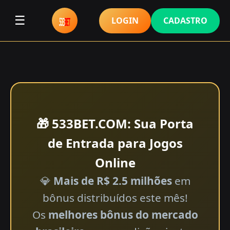
☰
LOGIN
CADASTRO
🎁 533BET.COM: Sua Porta
de Entrada para Jogos
Online
💎
Mais de R$ 2.5 milhões
em
bônus distribuídos este mês!
Os
melhores bônus do mercado