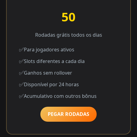
50
Rodadas grátis todos os dias
Para jogadores ativos
Slots diferentes a cada dia
Ganhos sem rollover
Disponível por 24 horas
Acumulativo com outros bônus
PEGAR RODADAS