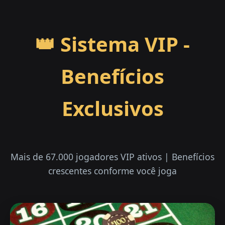
👑 Sistema VIP -
Benefícios
Exclusivos
Mais de 67.000 jogadores VIP ativos | Benefícios
crescentes conforme você joga