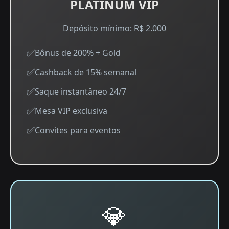
PLATINUM VIP
Depósito mínimo: R$ 2.000
Bônus de 200% + Gold
Cashback de 15% semanal
Saque instantâneo 24/7
Mesa VIP exclusiva
Convites para eventos
💎