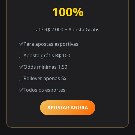
100%
até R$ 2.000 + Aposta Grátis
Para apostas esportivas
Aposta grátis R$ 100
Odds mínimas 1.50
Rollover apenas 5x
Todos os esportes
APOSTAR AGORA