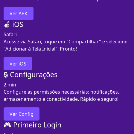
Ver APK
🍎 iOS
Safari
Acesse via Safari, toque em "Compartilhar" e selecione
"Adicionar à Tela Inicial". Pronto!
Ver iOS
🔒 Configurações
2 min
Configure as permissões necessárias: notificações,
armazenamento e conectividade. Rápido e seguro!
Ver Config
🎮 Primeiro Login