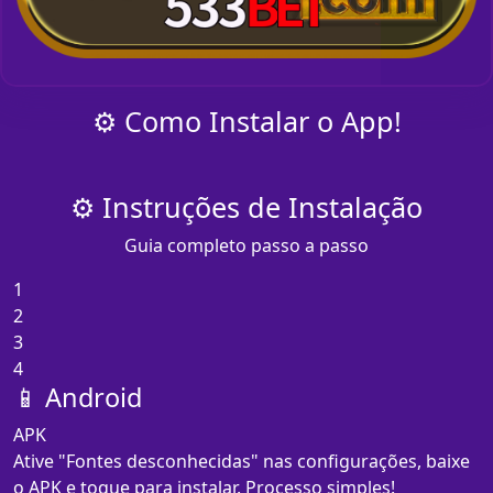
⚙️ Como Instalar o App!
⚙️ Instruções de Instalação
Guia completo passo a passo
1
2
3
4
📱 Android
APK
Ative "Fontes desconhecidas" nas configurações, baixe
o APK e toque para instalar. Processo simples!