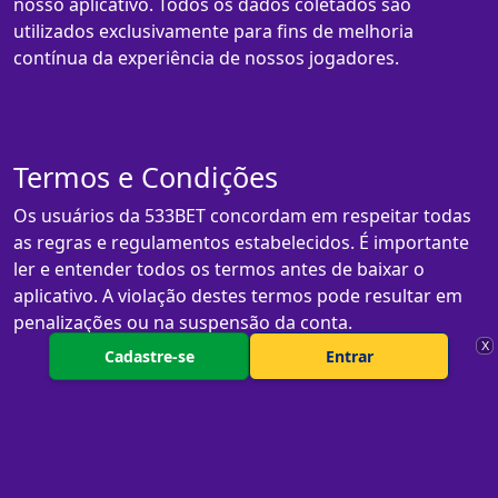
nosso aplicativo. Todos os dados coletados são
utilizados exclusivamente para fins de melhoria
contínua da experiência de nossos jogadores.
Termos e Condições
Os usuários da 533BET concordam em respeitar todas
as regras e regulamentos estabelecidos. É importante
ler e entender todos os termos antes de baixar o
aplicativo. A violação destes termos pode resultar em
penalizações ou na suspensão da conta.
X
Cadastre-se
Entrar