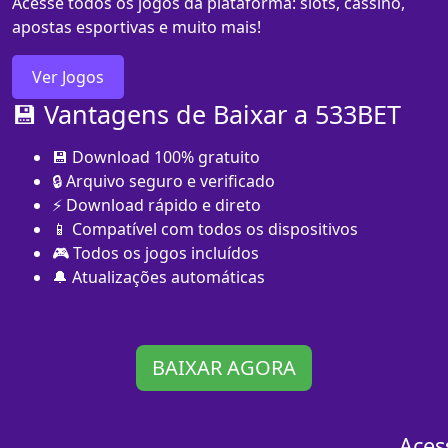
Acesse todos os jogos da plataforma: slots, cassino,
apostas esportivas e muito mais!
Ver Jogos
💾 Vantagens de Baixar a 533BET
💾 Download 100% gratuito
🔒 Arquivo seguro e verificado
⚡ Download rápido e direto
📱 Compatível com todos os dispositivos
🎮 Todos os jogos incluídos
🔔 Atualizações automáticas
BAIXAR AGORA
Aces