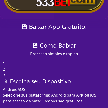
💾 Baixar App Gratuito!
💾 Como Baixar
Processo simples e rápido
1
2
3
📱 Escolha seu Dispositivo
Android/iOS
Selecione sua plataforma: Android para APK ou iOS
para acesso via Safari. Ambos são gratuitos!