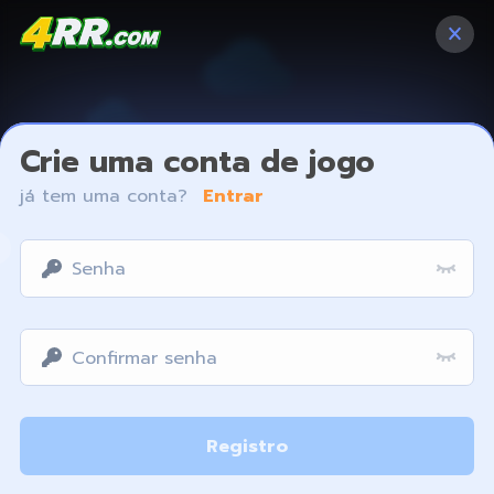
Crie uma conta de jogo
já tem uma conta?
Entrar
Access restricted
Registro
Your IP address is not within the scope of our